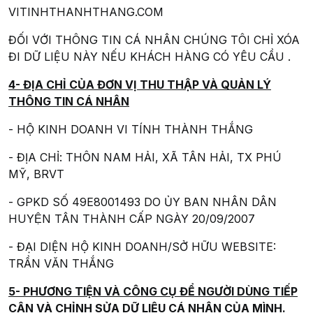
VITINHTHANHTHANG.COM
ĐỐI VỚI THÔNG TIN CÁ NHÂN CHÚNG TÔI CHỈ XÓA
ĐI DỮ LIỆU NÀY NẾU KHÁCH HÀNG CÓ YÊU CẦU .
4- ĐỊA CHỈ CỦA ĐƠN VỊ THU THẬP VÀ QUẢN LÝ
THÔNG TIN CÁ NHÂN
- HỘ KINH DOANH VI TÍNH THÀNH THẮNG
- ĐỊA CHỈ: THÔN NAM HẢI, XÃ TÂN HẢI, TX PHÚ
MỸ, BRVT
- GPKD SỐ 49E8001493 DO ỦY BAN NHÂN DÂN
HUYỆN TÂN THÀNH CẤP NGÀY 20/09/2007
- ĐẠI DIỆN HỘ KINH DOANH/SỞ HỮU WEBSITE:
TRẦN VĂN THẮNG
5- PHƯƠNG TIỆN VÀ CÔNG CỤ ĐỂ NGƯỜI DÙNG TIẾP
CẬN VÀ CHỈNH SỬA DỮ LIỆU CÁ NHÂN CỦA MÌNH.