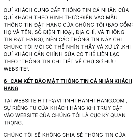
QUÍ KHÁCH CUNG CẤP THÔNG TIN CÁ NHÂN CỦA
QUÍ KHÁCH THEO HÌNH THỨC ĐIỀN VÀO MẪU
THÔNG TIN ĐẶT HÀNG CỦA CHÚNG TÔI (BAO GỒM:
HỌ VÀ TÊN, SỐ ĐIỆN THOẠI, ĐỊA CHỈ, VÀ THÔNG
TIN ĐẶT HÀNG), NÊN CÁC THÔNG TIN NÀY CHỈ
CHÚNG TÔI MỚI CÓ THỂ NHÌN THẤY VÀ XỬ LÝ .KHI
QUÍ KHÁCH CẦN CHỈNH SỮA CÓ THỂ LIÊN LẠC
THEO “THÔNG TIN CHI TIẾT VỀ CHỦ SỞ HỮU
WEBSITE”.
6- CAM KẾT BẢO MẬT THÔNG TIN CÁ NHÂN KHÁCH
HÀNG
TẠI WEBSITE HTTP://VITINHTHANHTHANG.COM ,
SỰ RIÊNG TƯ CỦA KHÁCH HÀNG KHI TRUY CẬP
VÀO WEBSITE CỦA CHÚNG TÔI LÀ CỰC KỲ QUAN
TRỌNG.
CHÚNG TÔI SẼ KHÔNG CHIA SẺ THÔNG TIN CỦA