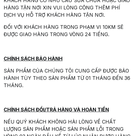
KHÁCH HÀNG CÓ NHU CẦU SỬA CHỮA HOẶC GIAO
HÀNG TẬN NƠI XIN VUI LÒNG CỘNG THÊM PHÍ
DỊCH VỤ HỖ TRỢ KHÁCH HÀNG TẬN NƠI.
ĐỐI VỚI KHÁCH HÀNG TRONG PHẠM VI 10KM SẼ
ĐƯỢC GIAO HÀNG TRONG VÒNG 24 TIẾNG.
CHÍNH SÁCH BẢO HÀNH
SẢN PHẨM CỦA CHÚNG TÔI CUNG CẤP ĐƯỢC BẢO
HÀNH TÙY THEO SẢN PHẨM TỪ 01 THÁNG ĐẾN 36
THÁNG.
CHÍNH SÁCH ĐỔI/TRẢ HÀNG VÀ HOÀN TIỀN
NẾU QUÝ KHÁCH KHÔNG HÀI LÒNG VỀ CHẤT
LƯỢNG SẢN PHẨM HOẶC SẢN PHẨM LỖI TRONG