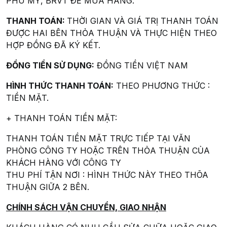
PHÚ MỸ, BRVT ĐỂ MUA HÀNG.
THANH TOÁN:
THỜI GIAN VÀ GIÁ TRỊ THANH TOÁN
ĐƯỢC HAI BÊN THỎA THUẬN VÀ THỰC HIỆN THEO
HỢP ĐỒNG ĐÃ KÝ KẾT.
ĐỒNG TIỀN SỬ DỤNG:
ĐỒNG TIỀN VIỆT NAM
HÌNH THỨC THANH TOÁN:
THEO PHƯƠNG THỨC :
TIỀN MẶT.
+ THANH TOÁN TIỀN MẶT:
THANH TOÁN TIỀN MẶT TRỰC TIẾP TẠI VĂN
PHÒNG CÔNG TY HOẶC TRÊN THỎA THUẬN CỦA
KHÁCH HÀNG VỚI CÔNG TY
THU PHÍ TẬN NƠI : HÌNH THỨC NÀY THEO THÕA
THUẬN GIỮA 2 BÊN.
CHÍNH SÁCH VẬN CHUYỂN, GIAO NHẬN