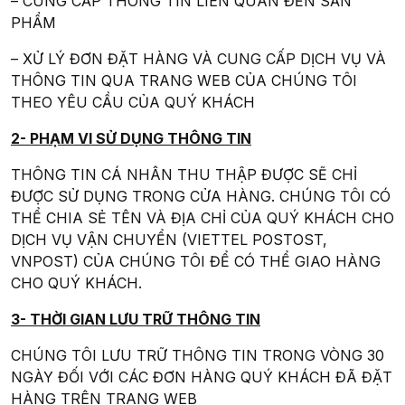
– CUNG CẤP THÔNG TIN LIÊN QUAN ĐẾN SẢN
PHẨM
– XỬ LÝ ĐƠN ĐẶT HÀNG VÀ CUNG CẤP DỊCH VỤ VÀ
THÔNG TIN QUA TRANG WEB CỦA CHÚNG TÔI
THEO YÊU CẦU CỦA QUÝ KHÁCH
2- PHẠM VI SỬ DỤNG THÔNG TIN
THÔNG TIN CÁ NHÂN THU THẬP ĐƯỢC SẼ CHỈ
ĐƯỢC SỬ DỤNG TRONG CỬA HÀNG. CHÚNG TÔI CÓ
THỂ CHIA SẺ TÊN VÀ ĐỊA CHỈ CỦA QUÝ KHÁCH CHO
DỊCH VỤ VẬN CHUYỂN (VIETTEL POSTOST,
VNPOST) CỦA CHÚNG TÔI ĐỂ CÓ THỂ GIAO HÀNG
CHO QUÝ KHÁCH.
3- THỜI GIAN LƯU TRỮ THÔNG TIN
CHÚNG TÔI LƯU TRỮ THÔNG TIN TRONG VÒNG 30
NGÀY ĐỐI VỚI CÁC ĐƠN HÀNG QUÝ KHÁCH ĐÃ ĐẶT
HÀNG TRÊN TRANG WEB