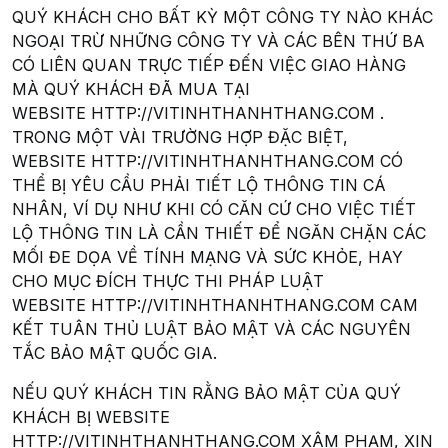
QUÝ KHÁCH CHO BẤT KỲ MỘT CÔNG TY NÀO KHÁC
NGOẠI TRỪ NHỮNG CÔNG TY VÀ CÁC BÊN THỨ BA
CÓ LIÊN QUAN TRỰC TIẾP ĐẾN VIỆC GIAO HÀNG
MÀ QUÝ KHÁCH ĐÃ MUA TẠI
WEBSITE HTTP://VITINHTHANHTHANG.COM .
TRONG MỘT VÀI TRƯỜNG HỢP ĐẶC BIỆT,
WEBSITE HTTP://VITINHTHANHTHANG.COM CÓ
THỂ BỊ YÊU CẦU PHẢI TIẾT LỘ THÔNG TIN CÁ
NHÂN, VÍ DỤ NHƯ KHI CÓ CĂN CỨ CHO VIỆC TIẾT
LỘ THÔNG TIN LÀ CẦN THIẾT ĐỂ NGĂN CHẶN CÁC
MỐI ĐE DỌA VỀ TÍNH MẠNG VÀ SỨC KHỎE, HAY
CHO MỤC ĐÍCH THỰC THI PHÁP LUẬT
WEBSITE HTTP://VITINHTHANHTHANG.COM CAM
KẾT TUÂN THỦ LUẬT BẢO MẬT VÀ CÁC NGUYÊN
TẮC BẢO MẬT QUỐC GIA.
NẾU QUÝ KHÁCH TIN RẰNG BẢO MẬT CỦA QUÝ
KHÁCH BỊ WEBSITE
HTTP://VITINHTHANHTHANG.COM XÂM PHẠM, XIN