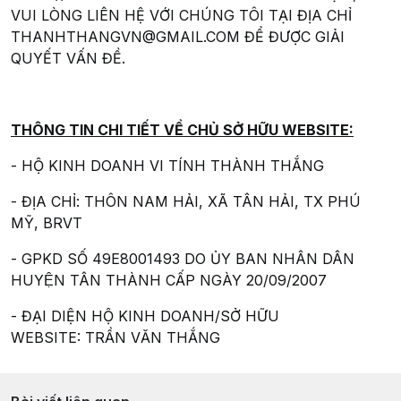
VUI LÒNG LIÊN HỆ VỚI CHÚNG TÔI TẠI ĐỊA CHỈ
THANHTHANGVN@GMAIL.COM ĐỂ ĐƯỢC GIẢI
QUYẾT VẤN ĐỀ.
THÔNG TIN CHI TIẾT VỀ CHỦ SỞ HỮU WEBSITE:
- HỘ KINH DOANH VI TÍNH THÀNH THẮNG
- ĐỊA CHỈ: THÔN NAM HẢI, XÃ TÂN HẢI, TX PHÚ
MỸ, BRVT
- GPKD SỐ 49E8001493 DO ỦY BAN NHÂN DÂN
HUYỆN TÂN THÀNH CẤP NGÀY 20/09/2007
- ĐẠI DIỆN HỘ KINH DOANH/SỞ HỮU
WEBSITE: TRẦN VĂN THẮNG