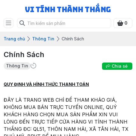
Vi Tính Thành Thắng
0
Trang chủ
Thông Tin
Chính Sách
Chính Sách
Thông Tin
Chia sẻ
QUY ĐỊNH VÀ HÌNH THỨC THANH TOÁN
ĐÂY LÀ TRANG WEB CHỈ ĐỂ THAM KHẢO GIÁ,
KHÔNG MUA BÁN TRỰC TUYẾN ONLINE, QUÝ
KHÁCH HÀNG CHỌN MUA SẢN PHẨM XIN VUI
LÒNG ĐẾN TRỰC TIẾP CỬA HÀNG VI TÍNH THÀNH
THẮNG ĐC: QL51, THÔN NAM HẢI, XÃ TÂN HẢI, TX