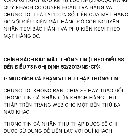
VÒNG 03 NGÀY ĐẦU KỂ TỪ LÚC NHẬN ĐƯỢC HÀNG
QUÝ KHÁCH CÓ QUYỀN HOÀN TRẢ HÀNG VÀ
CHÚNG TÔI TRẢ LẠI 100% SỐ TIỀN CỦA MẶT HÀNG
ĐÓ VỚI ĐIỀU KIỆN MẶT HÀNG ĐÓ CÒN NGUYÊN
NHÃN TEM BẢO HÀNH VÀ PHỤ KIỆN KÈM THEO
MẶT HÀNG ĐÓ.
CHÍNH SÁCH BẢO MẬT THÔNG TIN (THEO ĐIỀU 68
ĐẾN ĐIỀU 73 NGHỊ ĐỊNH 52/2013/NĐ-CP):
1- MỤC ĐÍCH VÀ PHẠM VI THU THẬP THÔNG TIN
CHÚNG TÔI KHÔNG BÁN, CHIA SẺ HAY TRAO ĐỔI
THÔNG TIN CÁ NHÂN CỦA KHÁCH HÀNG THU
THẬP TRÊN TRANG WEB CHO MỘT BÊN THỨ BA
NÀO KHÁC.
THÔNG TIN CÁ NHÂN THU THẬP ĐƯỢC SẼ CHỈ
ĐƯỢC SỬ DỤNG ĐỂ LIÊN LẠC VỚI QUÍ KHÁCH.