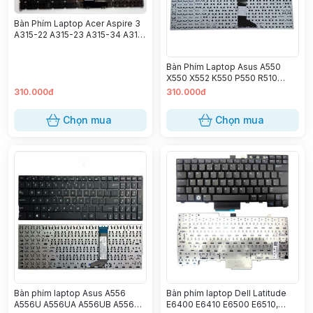
Bàn Phím Laptop Acer Aspire 3
A315-22 A315-23 A315-34 A315-
35 A315-42 A315-54 A315-55
A315-56 A315-57 A315-58 Acer
Bàn Phím Laptop Asus A550
Aspire 5 A515-43 A515-44 A515-
X550 X552 K550 P550 R510
45 A515-46 A515-52 A515-54
F550 F552 (Zin)
A515-55 A515-56 (có nút nguồn)
310.000đ
310.000đ
Chọn mua
Chọn mua
Bàn phím laptop Asus A556
Bàn phím laptop Dell Latitude
A556U A556UA A556UB A556UF
E6400 E6410 E6500 E6510,