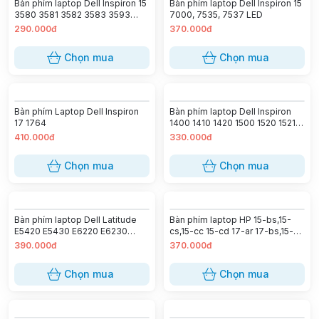
Bàn phím laptop Dell Inspiron 15
Bàn phím laptop Dell Inspiron 15
3580 3581 3582 3583 3593
7000, 7535, 7537 LED
3595 5565 5567 5570 5575
290.000đ
370.000đ
5767 5775 7566 7567 7577
Vostro 15 3584 3590 5568
Chọn mua
Chọn mua
Gaming G3 3579 G3 3590 G3
3779 G5 5587 G5 5590 G7 7588
Bàn phím Laptop Dell Inspiron
Bàn phím laptop Dell Inspiron
17 1764
1400 1410 1420 1500 1520 1521
1525 1526 1545
410.000đ
330.000đ
Chọn mua
Chọn mua
Bàn phím laptop Dell Latitude
Bàn phím laptop HP 15-bs,15-
E5420 E5430 E6220 E6230
cs,15-cc 15-cd 17-ar 17-bs,15-ck
E6320 E6330 E6420 E6430
(Zin)
390.000đ
370.000đ
E6440 (Zin)
Chọn mua
Chọn mua