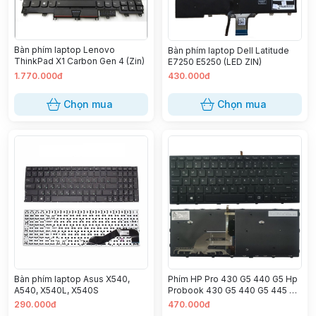
Bàn phím laptop Lenovo
Bàn phím laptop Dell Latitude
ThinkPad X1 Carbon Gen 4 (Zin)
E7250 E5250 (LED ZIN)
1.770.000đ
430.000đ
Chọn mua
Chọn mua
Bàn phím laptop Asus X540,
Phím HP Pro 430 G5 440 G5 Hp
A540, X540L, X540S
Probook 430 G5 440 G5 445 G5
Probook 640 G4 645 G4 640 G5
290.000đ
470.000đ
645 G5 LED