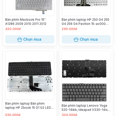
Bàn phím Macbook Pro 15″
Bàn phím laptop HP 250 G4 255
A1286 2009 2010 2011 2012
G4 256 G4 Pavilion 15-ac000
15-af000 15-ay000 15-ba000
420.000đ
290.000đ
15-bf000
Chọn mua
Chọn mua
Bàn phím laptop Bàn phím
Bàn phím laptop Lenovo Yoga
laptop HP Zbook 15 G1 G2 LED
520-14ikb, Ideapad V330-14isk,
ZIN
V330-14ikb, V130-14ikb, V330-
530.000đ
320.000đ