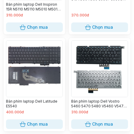
X530F X530FA X530UN
Bàn phím laptop Dell Inspiron
V5000FL Y5100UB Y5100UN
15R N5110 M5110 M5010 M501Z
(Màu Bạc Zin)
M511R
310.000đ
370.000đ
Chọn mua
Chọn mua
Bàn phím laptop Dell Latitude
Bàn phím laptop Dell Vostro
E5540
5460 5470 5480 V5460 V5470
V5480
400.000đ
310.000đ
Chọn mua
Chọn mua