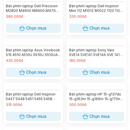
Bàn phím laptop Dell Precision
Bàn phím laptop Dell Inspiron
M2800 M4600 M6600 M4700
Mini 11Z M101Z M102Z 1120 1121
M4800 M6700
1122
380.000đ
330.000đ
Chọn mua
Chọn mua
Bàn phím laptop Asus Vivobook
Bàn phím laptop Sony Vaio
S15 A510 A510U S510U S510UA
SVE14 SVE141 SVE14A SVE 141
S510UR S510UN S510UQ
(Đen)
430.000đ
180.000đ
X510UA X510UQ F510UA (LED
ZIN)
Chọn mua
Chọn mua
Bàn phím laptop Dell Inspiron
Bàn phím laptop HP 15-g137ds
5447 5448 5451 5455 5458
15-g163nr 15-g166nr 15-g170nr
5459 5468 7447 Vostro 14 3449
15-g173wm
315.000đ
300.000đ
14 3467 3468 3478 3441 3442
Chọn mua
Chọn mua