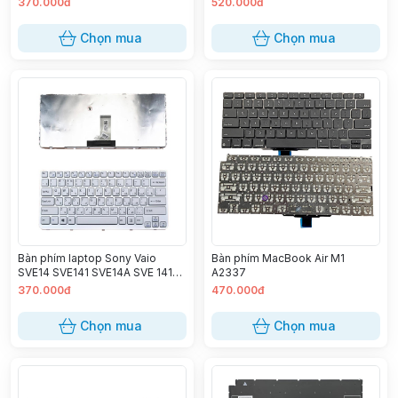
370.000đ
520.000đ
Chọn mua
Chọn mua
Bàn phím laptop Sony Vaio
Bàn phím MacBook Air M1
SVE14 SVE141 SVE14A SVE 141
A2337
(Trắng)
370.000đ
470.000đ
Chọn mua
Chọn mua