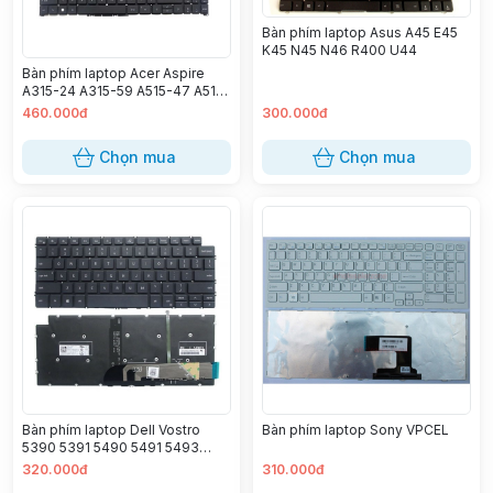
Bàn phím laptop Asus A45 E45
K45 N45 N46 R400 U44
Bàn phím laptop Acer Aspire
A315-24 A315-59 A515-47 A515-
57 A515-58 A715-51 A715-76
460.000đ
300.000đ
S50-54
Chọn mua
Chọn mua
Bàn phím laptop Dell Vostro
Bàn phím laptop Sony VPCEL
5390 5391 5490 5491 5493
5498 7390 7391 7490 7491
320.000đ
310.000đ
Latitude 3301 3311 3410 Vostro