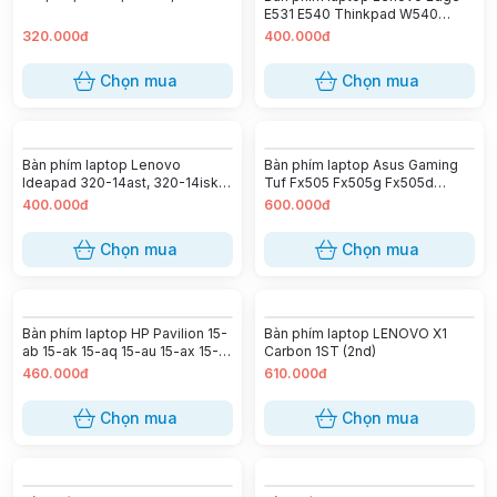
E5-571, E5-572, E5-721, E5-731,
E531 E540 Thinkpad W540
E5-771, ES1-512, ES1-531, ES1-
W541 T540P T550 T560 P50s
320.000đ
400.000đ
571, ES1-711, Gateway NV57
P70s L540 L560 L570
NV55 NV75 NV77
Chọn mua
Chọn mua
Bàn phím laptop Lenovo
Bàn phím laptop Asus Gaming
Ideapad 320-14ast, 320-14isk,
Tuf Fx505 Fx505g Fx505d
320-14ikb, 320s-14ikb, 330-
Fx505gd Fx505ge Fx505gm
400.000đ
600.000đ
14ast, 330-14ikb, 130-14ast,
Fx505dy Fx505dv Fx505dt (LED
130-14ikb, S130-14igm, S145-
Đỏ)
Chọn mua
Chọn mua
14api, S145-14ast, S145-14ikb,
120s-14iap, 7000-14, Ideapad
520-14isk, 520-14ikb, 520s-
14ikb (Có Nút Nguồn- LED)
Bàn phím laptop HP Pavilion 15-
Bàn phím laptop LENOVO X1
ab 15-ak 15-aq 15-au 15-ax 15-
Carbon 1ST (2nd)
aw 15-cc 15-u 15-w 17-g
460.000đ
610.000đ
Chọn mua
Chọn mua