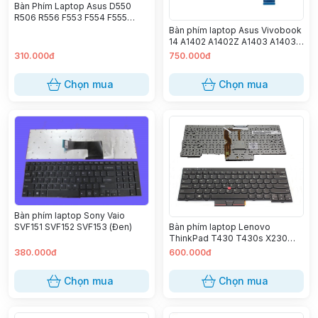
Bàn Phím Laptop Asus D550
R506 R556 F553 F554 F555
TP550 K501 K555 X551 X553
Bàn phím laptop Asus Vivobook
X554 X555
14 A1402 A1402Z A1403 A1403Z
X1402 X1402Z X1402ZA X1403
310.000đ
750.000đ
X1403Z X1403ZA (LED)
Chọn mua
Chọn mua
Bàn phím laptop Sony Vaio
Bàn phím laptop Lenovo
SVF151 SVF152 SVF153 (Đen)
ThinkPad T430 T430s X230
T530 W530 L430 L530
380.000đ
600.000đ
Chọn mua
Chọn mua