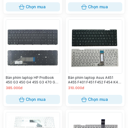
Chọn mua
Chọn mua
Bàn phím laptop HP ProBook
Bàn phím laptop Asus A451
450 G3 450 G4 455 G3 470 G3
A455 F401 F451 F452 F454 K455
650 G2 650 G3 655 G2 655 G3
X451 X453 X454 X455 X456
385.000đ
310.000đ
Chọn mua
Chọn mua