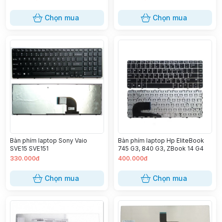
14arr, 330s-14ast, 330s-14ikb,
S340-14api, S340-14iwk
Chọn mua
Chọn mua
Bàn phím laptop Sony Vaio
Bàn phím laptop Hp EliteBook
SVE15 SVE151
745 G3, 840 G3, ZBook 14 G4
330.000đ
400.000đ
Chọn mua
Chọn mua