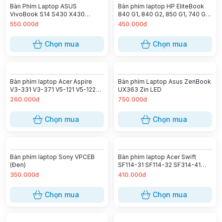
Bàn Phím Laptop ASUS
Bàn phím laptop HP EliteBook
VivoBook S14 S430 X430
840 G1, 840 G2, 850 G1, 740 G1,
S4300U
740 G2, 745 G2, 750 G1, 755 G2,
550.000đ
450.000đ
Zbook 14 G1 G2 (LED)
Chọn mua
Chọn mua
Bàn phím laptop Acer Aspire
Bàn phím Laptop Asus ZenBook
V3-331 V3-371 V5-121 V5-122
UX363 Zin LED
V5-131 V5-132 V3-171 E3-111 E3-
260.000đ
750.000đ
112 E3-113 ES1-111 ES1-131 ES1-
311 V3-372 (Đen)
Chọn mua
Chọn mua
Bàn phím laptop Sony VPCEB
Bàn phím laptop Acer Swift
(Đen)
SF114-31 SF114-32 SF314-41
SF314-54 (Bạc LED Có nút
350.000đ
410.000đ
nguồn Cáp thẳng)
Chọn mua
Chọn mua