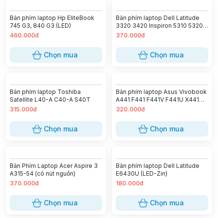
Bàn phím laptop Hp EliteBook
Bàn phím laptop Dell Latitude
745 G3, 840 G3 (LED)
3320 3420 Inspiron 5310 5320
5410 5415 5418 5420 5425 5620
460.000đ
370.000đ
5625 7420 7425 7620 Vostro
5310 5320 5410 5415 (GEN 10 11)
Chọn mua
Chọn mua
Bàn phím laptop Toshiba
Bàn phím laptop Asus Vivobook
Satellite L40-A C40-A S40T
A441 F441 F441V F441U X441
X441S X445 X440 S441 (Zin)
315.000đ
320.000đ
Chọn mua
Chọn mua
Bàn Phím Laptop Acer Aspire 3
Bàn phím laptop Dell Latitude
A315-54 (có nút nguồn)
E6430U (LED-Zin)
370.000đ
180.000đ
Chọn mua
Chọn mua