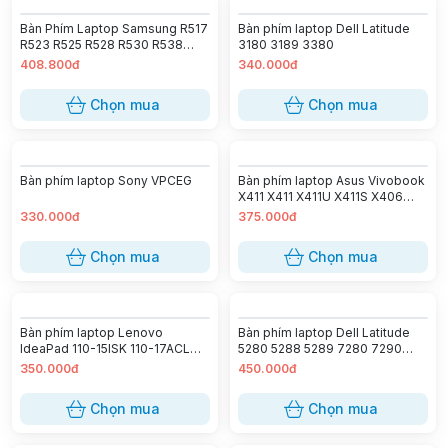
Bàn Phím Laptop Samsung R517
Bàn phím laptop Dell Latitude
R523 R525 R528 R530 R538
3180 3189 3380
R540 P580 R618 R620 R719
408.800đ
340.000đ
R728 RV510
Chọn mua
Chọn mua
Bàn phím laptop Sony VPCEG
Bàn phím laptop Asus Vivobook
X411 X411 X411U X411S X406
A411 F411, S14 S410 S410U
330.000đ
375.000đ
S410UA X410 X410U, S4000
S4100 S4200
Chọn mua
Chọn mua
Bàn phím laptop Lenovo
Bàn phím laptop Dell Latitude
IdeaPad 110-15ISK 110-17ACL
5280 5288 5289 7280 7290
110-17IKB 110-17ISK
7380 7390 (CÓ ĐÈN)
350.000đ
450.000đ
Chọn mua
Chọn mua