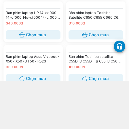
Bàn phím laptop HP 14-ce000
Bàn phím laptop Toshiba
14-cf000 14s-cf000 14-cr000
Satellite C650 C655 C660 C665
14s-cr000 14-ck000, 14-
C670 C675 L650 L660 L655
340.000đ
310.000đ
cm000, 14-da000, 14-df000,
L670 L675 L750 L770 L755,
14s-df000 14-dh000 14-dk000
Dynabook T350 B551 B552 L655
Chọn mua
Chọn mua
14s-dk000 14-ma000 14-
dg000 340s G7 BẠC
Bàn phím laptop Asus Vivobook
Bàn phím Toshiba satellite
X507 X507U F507 R523
C55D-B C55DT-B C55-B C50-B
C50D-B C50-B C55-B C55-
330.000đ
180.000đ
B5200 C55-B5201 C50-B C55D-
B C50A-B
Chọn mua
Chọn mua
Bàn phím laptop Acer Aspire E1-
Bàn phím laptop Dell Latitude
410 E1-430 E1-432 E1-411 E1-
5500 5501 5510 5511, Precision
470 E1-472 E5-411 E5-471 E5-
3500 3501 3540 3541
320.000đ
400.000đ
472 ES1-411 ES1-511 ES1-431
(đen)
Chọn mua
Chọn mua