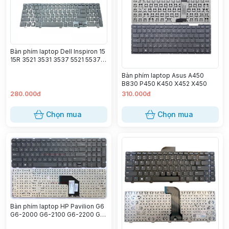
Bàn phím laptop Dell Inspiron 15
15R 3521 3531 3537 5521 5537
5535, Vostro 2521, Latitude 3540
Bàn phím laptop Asus A450
– 3521 5521 (Zin)
B830 P450 K450 X452 X450
280.000đ
310.000đ
Chọn mua
Chọn mua
Bàn phím laptop HP Pavilion G6
G6-2000 G6-2100 G6-2200 G6-
2300