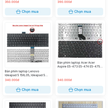
A556UV A556UR A556UJ
Precision M2400 M4400
350.000đ
390.000đ
(Không nút nguồn)
M4500
Chọn mua
Chọn mua
Bàn phím laptop Acer Acer
Aspire E5-473 E5-474 E5-475
E5-476
Bàn phím laptop Lenovo
Ideapad 5 15IIL05, Ideapad 5
15ARE05, Ideapad 5 15ITL05,
340.000đ
340.000đ
Ideapad 5 15ALC05
Chọn mua
Chọn mua