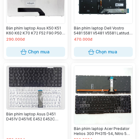
Bàn phím laptop Asus K50 K51
Bàn phím laptop Dell Vostro
K60 K62 K70 K72 F52 F90 P50
5481 5581 V5481 V5581 Latitude
X5 X70
3400 (LED - Zin)
290.000đ
470.000đ
Chọn mua
Chọn mua
Bàn phím laptop Asus D451
D451V D451VE E452 E452C
E452CP (SG-57620)
Bàn phím laptop Acer Predator
Helios 300 PH315-54, Nitro 5
AN515-45, AN515-57 (LED RGB)