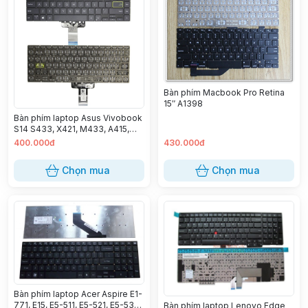
Bàn phím Macbook Pro Retina
15″ A1398
Bàn phím laptop Asus Vivobook
S14 S433, X421, M433, A415,
X413 (ĐEN ZIN)
400.000đ
430.000đ
Chọn mua
Chọn mua
Bàn phím laptop Acer Aspire E1-
771, E15, E5-511, E5-521, E5-531,
Bàn phím laptop Lenovo Edge