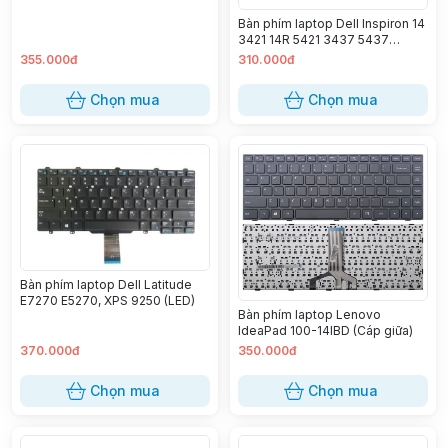
Bàn phím laptop Dell Inspiron 14
3421 14R 5421 3437 5437
Vostro 1528 2421 2518 2308
355.000đ
310.000đ
2418 Latitude 3440 15Z-5523
3421 5421
Chọn mua
Chọn mua
Bàn phím laptop Dell Latitude
E7270 E5270, XPS 9250 (LED)
Bàn phím laptop Lenovo
IdeaPad 100-14IBD (Cáp giữa)
370.000đ
350.000đ
Chọn mua
Chọn mua