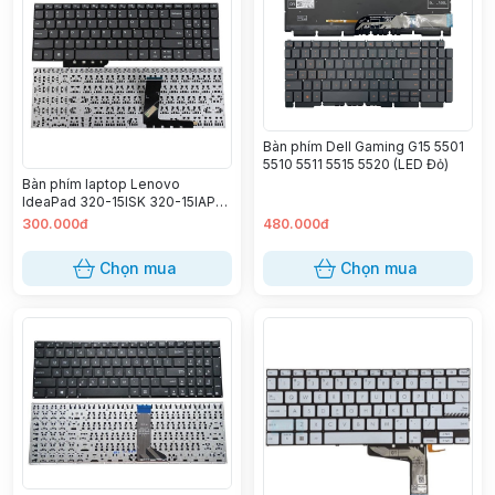
Bàn phím Dell Gaming G15 5501
5510 5511 5515 5520 (LED Đỏ)
Bàn phím laptop Lenovo
IdeaPad 320-15ISK 320-15IAP
320-15ABR 320-15AST 330-
300.000đ
480.000đ
15AST 330-15IGM 330-15IKB
330-15ICH 330-15ARR 510-
Chọn mua
Chọn mua
15IKB 510-15ISK S145-15API
S145-15IKB S145-15IWL Yoga
520-15ISK 520-15IKB 130-15IKB
IdeaPad L340-15 L340-15API
L340-15IWL L340-17