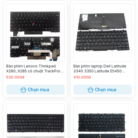
Bàn phím Lenovo Thinkpad
Bàn phím laptop Dell Latitude
X280, X285 có chuột TrackPoint
3340 3350 Latitude E5450
LED
E5470 E7450 E7470 Latitude
530.000đ
410.000đ
5480 E5480 5490 E5490 7480
E7480 7490 E7490
Chọn mua
Chọn mua