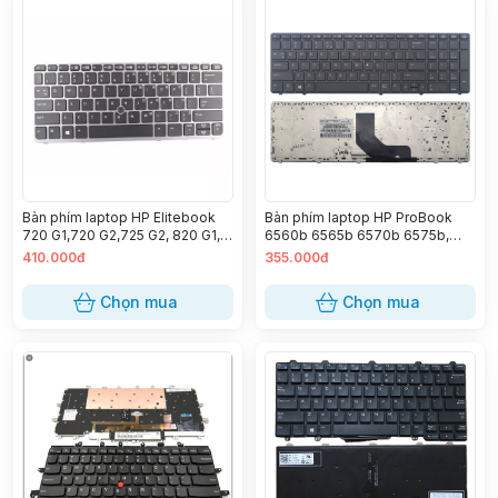
Bàn phím laptop HP Elitebook
Bàn phím laptop HP ProBook
720 G1,720 G2,725 G2, 820 G1,
6560b 6565b 6570b 6575b,
820 G2 – 820 G1 (Led)
EliteBook 8560p 8570p
410.000đ
355.000đ
Chọn mua
Chọn mua