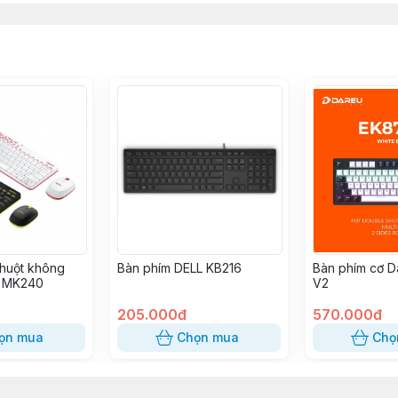
huột không
Bàn phím DELL KB216
Bàn phím cơ 
h MK240
V2
205.000đ
570.000đ
ọn mua
Chọn mua
Chọ