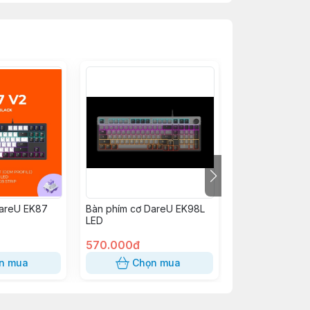
DareU EK87
Bàn phím cơ DareU EK98L
Bàn phím giả c
LED
LK145 LED
570.000đ
360.000đ
n mua
Chọn mua
Chọn