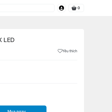
0
X LED
Yêu thích
Mua ngay