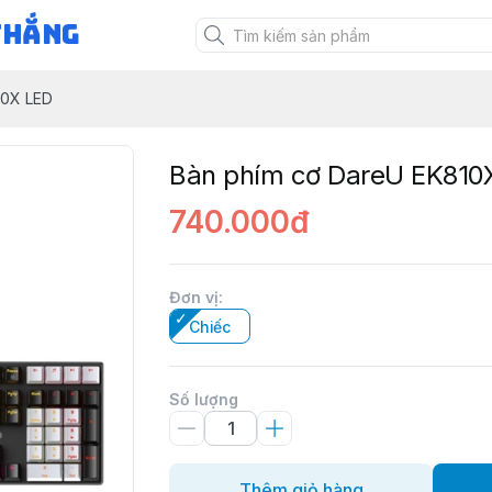
Thắng
10X LED
Bàn phím cơ DareU EK810
740.000đ
Đơn vị
:
Chiếc
Số lượng
Thêm giỏ hàng