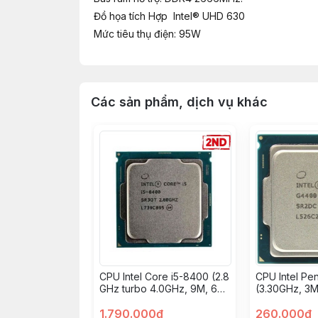
Đồ họa tích Hợp Intel® UHD 630
Mức tiêu thụ điện: 95W
Các sản phẩm, dịch vụ khác
CPU Intel Core i5-8400 (2.8
CPU Intel Pe
GHz turbo 4.0GHz, 9M, 6
(3.30GHz, 3M
Cores 6 Threads) 2ND
Threads) (2n
1.790.000đ
260.000đ