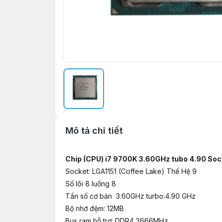
Mô tả chi tiết
Chip (CPU) i7 9700K 3.60GHz tubo 4.90 Sock
Socket: LGA1151 (Coffee Lake) Thế Hệ 9
Số lõi 8 luồng 8
Tần số cơ bản 3.60GHz turbo:4.90 GHz
Bộ nhớ đệm: 12MB
Bus ram hỗ trợ: DDR4 2666MHz.