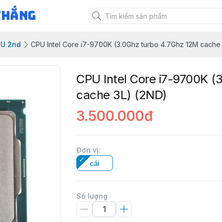
Thắng
PU 2nd
CPU Intel Core i7-9700K (3.0Ghz turbo 4.7Ghz 12M cache
CPU Intel Core i7-9700K (
cache 3L) (2ND)
3.500.000đ
Đơn vị
:
cái
Số lượng