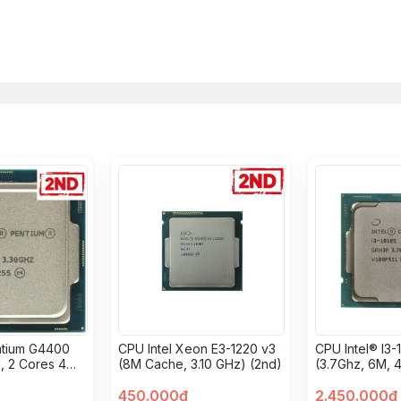
ntium G4400
CPU Intel Xeon E3-1220 v3
CPU Intel® I3-
, 2 Cores 4
(8M Cache, 3.10 GHz) (2nd)
(3.7Ghz, 6M, 
d)
Luồng) 2ND
450.000đ
2.450.000đ