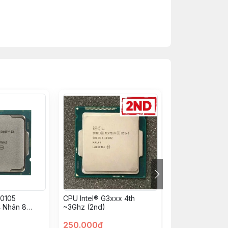
10105
CPU Intel® G3xxx 4th
CPU Intel Core 
4 Nhân 8
~3Ghz (2nd)
250.000đ
290.000đ