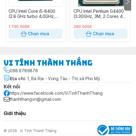
CPU Intel Core i5-8400
CPU Intel Pentium G4400
(2.8 GHz turbo 4.0GHz,
(3.30GHz, 3M, 2 Cores 4
9M, 6 Cores 6 Threads)
Threads) (2nd)
2ND
1.790.000đ
260.000đ
Chọn mua
Chọn mua
Vi Tính Thành Thắng
098.6789878
Địa chỉ
:
1, Bà Rịa - Vũng Tàu - Thị xã Phú Mỹ
Kết nối
https://www.facebook.com/ViTinhThanhThang
thanhthangvn@gmail.com
Giới thiệu
© 2026
Vi Tính Thành Thắng