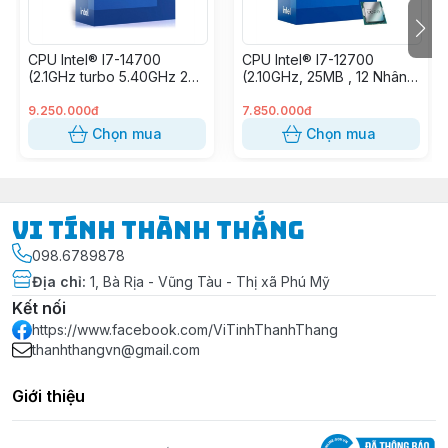
CPU Intel® I7-14700
CPU Intel® I7-12700
(2.1GHz turbo 5.40GHz 20
(2.10GHz, 25MB , 12 Nhân
Nhân 28 Luồng 33 MB)
20 Luồng)
9.250.000đ
7.850.000đ
Chọn mua
Chọn mua
Vi Tính Thành Thắng
098.6789878
Địa chỉ
:
1, Bà Rịa - Vũng Tàu - Thị xã Phú Mỹ
Kết nối
https://www.facebook.com/ViTinhThanhThang
thanhthangvn@gmail.com
Giới thiệu