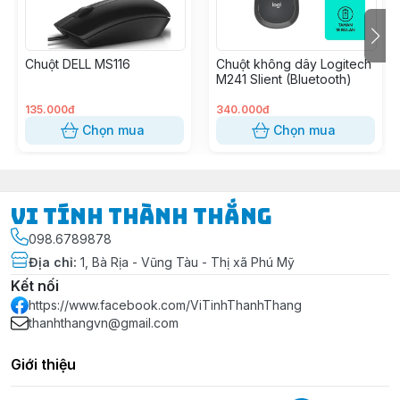
Chuột DELL MS116
Chuột không dây Logitech
M241 Slient (Bluetooth)
135.000đ
340.000đ
Chọn mua
Chọn mua
Vi Tính Thành Thắng
098.6789878
Địa chỉ
:
1, Bà Rịa - Vũng Tàu - Thị xã Phú Mỹ
Kết nối
https://www.facebook.com/ViTinhThanhThang
thanhthangvn@gmail.com
Giới thiệu