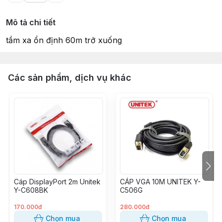
Mô tả chi tiết
tầm xa ổn định 60m trở xuống
Các sản phẩm, dịch vụ khác
Cáp DisplayPort 2m Unitek
CÁP VGA 10M UNITEK Y-
Y-C608BK
C506G
170.000đ
280.000đ
Chọn mua
Chọn mua