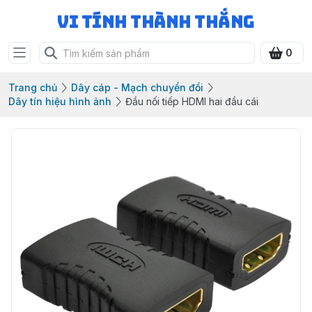
Vi Tính Thành Thắng
0
Trang chủ
Dây cáp - Mạch chuyển đổi
Dây tín hiệu hình ảnh
Đầu nối tiếp HDMI hai đầu cái