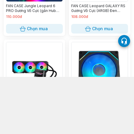
FAN CASE Jungle Leopard 6
FAN CASE Leopard GALAXY RS
PRO Gương Vô Cực (gắn Hub
Gương Vô Cực (ARGB) Đen
ARGB - Đen Ngược)
(Xuôi,Ngược)
110.000đ
108.000đ
Chọn mua
Chọn mua
Tản nhiệt nước ASUS ROG
FAN CASE LEOPARD S1 (LED
RYUJIN II 360 ARGB
Auto Đen Suôi)
7.850.000đ
80.000đ
Chọn mua
Chọn mua