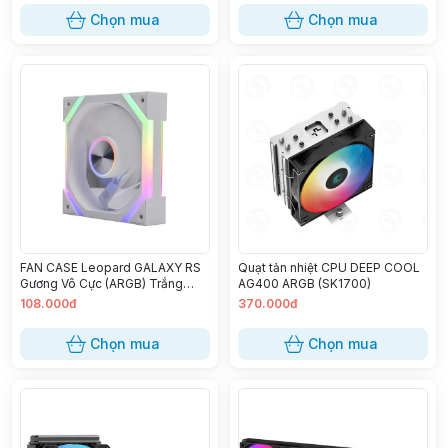
Chọn mua
Chọn mua
FAN CASE Leopard GALAXY RS
Quạt tản nhiệt CPU DEEP COOL
Gương Vô Cực (ARGB) Trắng
AG400 ARGB (SK1700)
(Xuôi,Ngược)
108.000đ
370.000đ
Chọn mua
Chọn mua