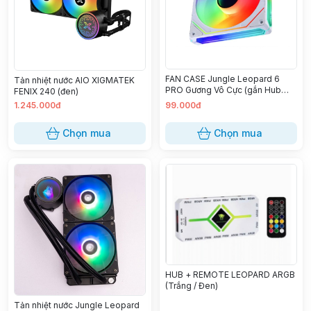
FAN CASE Jungle Leopard 6
Tản nhiệt nước AIO XIGMATEK
PRO Gương Vô Cực (gắn Hub
FENIX 240 (đen)
ARGB) Trắng (Xuôi, Ngược)
1.245.000đ
99.000đ
Chọn mua
Chọn mua
HUB + REMOTE LEOPARD ARGB
(Trắng / Đen)
Tản nhiệt nước Jungle Leopard