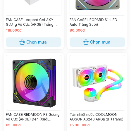
FAN CASE Leopard GALAXY
FAN CASE LEOPARD S1 (LED
Gương Vô Cực (ARGB) Trắng
Auto Trắng Suôi)
(Xuôi,Ngược)
118.000đ
80.000đ
Chọn mua
Chọn mua
FAN CASE REDMOON F3 Gương
Tản nhiệt nước COOLMOON
Vô Cực (ARGB) Đen (Xuôi,
AOSOR AS240 ARGB 2F (Trắng)
Ngược)
85.000đ
1.290.000đ