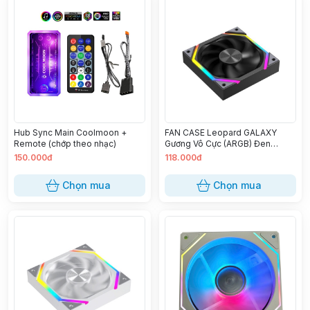
Hub Sync Main Coolmoon +
FAN CASE Leopard GALAXY
Remote (chớp theo nhạc)
Gương Vô Cực (ARGB) Đen
(Xuôi,Ngược)
150.000đ
118.000đ
Chọn mua
Chọn mua