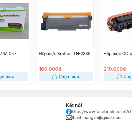
76A 057
Hộp mực Brother TN-2385
Hộp mực GC 
160.000đ
210.000đ
ọn mua
Chọn mua
Chọ
Kết nối
https://www.facebook.com/Vi
thanhthangvn@gmail.com