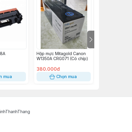
48A
Hộp mực Mitagold Canon
Hộp mực Lexma
W1350A CRG071 (Có chíp)
CRG308
380.000đ
225.000đ
n mua
Chọn mua
Chọn
TinhThanhThang