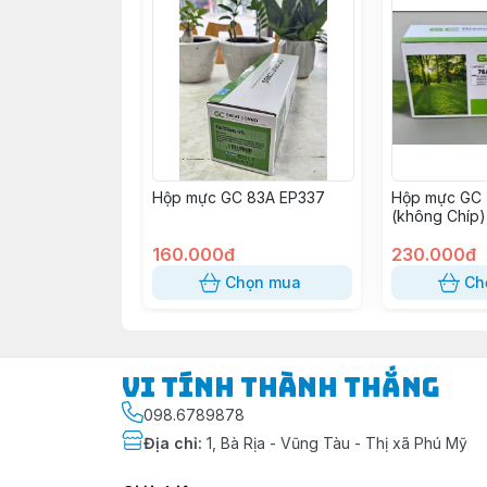
Hộp mực GC 83A EP337
Hộp mực GC 
(không Chíp)
160.000đ
230.000đ
Chọn mua
Ch
Vi Tính Thành Thắng
098.6789878
Địa chỉ
:
1, Bà Rịa - Vũng Tàu - Thị xã Phú Mỹ