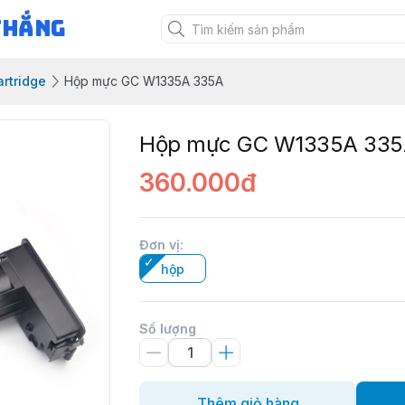
Thắng
rtridge
Hộp mực GC W1335A 335A
Hộp mực GC W1335A 33
360.000đ
Đơn vị
:
hộp
Số lượng
Thêm giỏ hàng