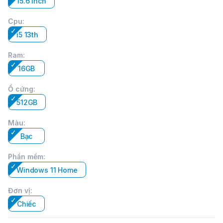
15.6 inch
Cpu
:
i5 13th
Ram
:
16GB
Ổ cứng
:
512GB
Màu
:
Bạc
Phần mềm
:
Windows 11 Home
Đơn vị
:
Chiếc