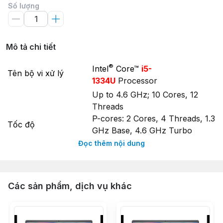
Số lượng
Mô tả chi tiết
®
Intel
Core™
i5-
Tên bộ vi xử lý
1334U
Processor
Up to 4.6 GHz; 10 Cores, 12
Threads
P-cores: 2 Cores, 4 Threads, 1.3
Tốc độ
GHz Base, 4.6 GHz Turbo
E-cores: 8 Cores, 8 Threads,
Đọc thêm nội dung
0.9 GHz Base, 3.4 GHz Turbo
Bộ nhớ đệm
®
12 MB
Intel
Smart Cache
Bộ nhớ trong (
Các sản phẩm, dịch vụ khác
RAM Laptop
)
Dung lượng
16GB DDR4 2666MHz
(1x16GB)
2 x DDR4 2666MHz SODIMM