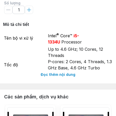
Số lượng
Mô tả chi tiết
®
Intel
Core™
i5-
Tên bộ vi xử lý
1334U
Processor
Up to 4.6 GHz; 10 Cores, 12
Threads
P-cores: 2 Cores, 4 Threads, 1.3
Tốc độ
GHz Base, 4.6 GHz Turbo
E-cores: 8 Cores, 8 Threads,
Đọc thêm nội dung
0.9 GHz Base, 3.4 GHz Turbo
Bộ nhớ đệm
®
12 MB
Intel
Smart Cache
Bộ nhớ trong (
Các sản phẩm, dịch vụ khác
RAM Laptop
)
Dung lượng
16GB DDR4 2666MHz
(1x16GB)
2 x DDR4 2666MHz SODIMM