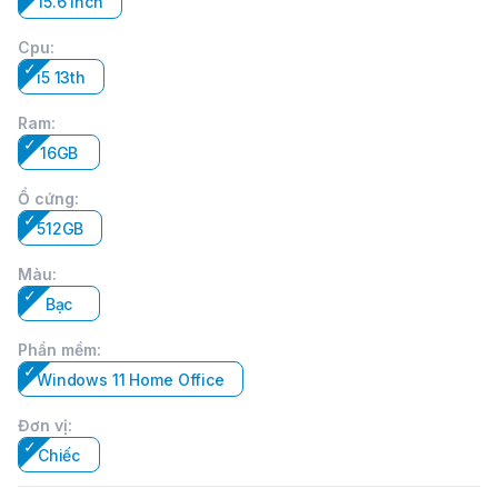
15.6 inch
Cpu
:
i5 13th
Ram
:
16GB
Ổ cứng
:
512GB
Màu
:
Bạc
Phần mềm
:
Windows 11 Home Office
Đơn vị
:
Chiếc