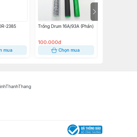
 DR-2385
Trống Drum 16A/93A (Phấn)
Gạt mực Lớn
16A/93A/14A/3
100.000đ
35.000đ
n mua
Chọn mua
Chọn
TinhThanhThang