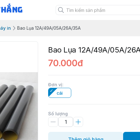
Thắng
áy in
Bao Lụa 12A/49A/05A/26A/35A
Bao Lụa 12A/49A/05A/26
70.000đ
Đơn vị
:
cái
Số lượng
Thêm giỏ hàng