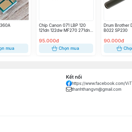
1360A
Chíp Canon 071 LBP 120
Drum Brother
121dn 122dw MF270 271dn
B022 SP230
272dw 274dn 275dw
95.000đ
90.000đ
ọn mua
Chọn mua
Chọ
Kết nối
https://www.facebook.com/Vi
thanhthangvn@gmail.com