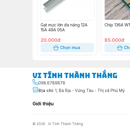
Gạt mực lớn đa năng 12A
Chíp 136A W
15A 49A 05A
20.000đ
85.000đ
Chọn mua
Ch
Vi Tính Thành Thắng
098.6789878
Địa chỉ
:
1, Bà Rịa - Vũng Tàu - Thị xã Phú Mỹ
Giới thiệu
© 2026
Vi Tính Thành Thắng