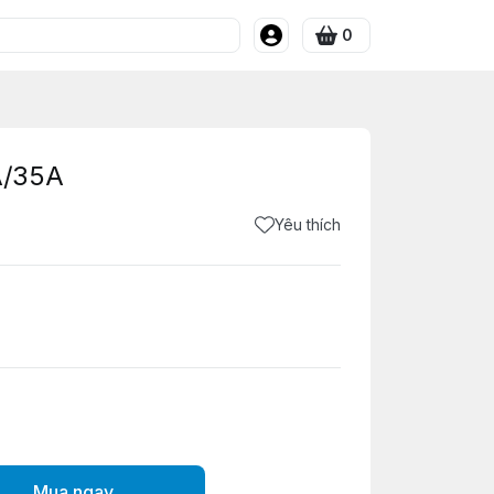
0
A/35A
Yêu thích
Mua ngay