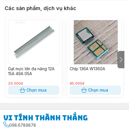
Các sản phẩm, dịch vụ khác
Gạt mực lớn đa năng 12A
Chíp 136A W1360A
15A 49A 05A
20.000đ
85.000đ
Chọn mua
Chọn mua
Vi Tính Thành Thắng
098.6789878