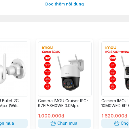
Đọc thêm nội dung
tiếp Wi-Fi không cần modem
 256GB
Bullet 2C
Camera IMOU Cruiser IPC-
Camera IMOU 
Mpx (Wifi
K7FP-3H0WE 3.0Mpx
10M0WED (IP 
Dome 2 Mắt 1
1.000.000đ
1.620.000đ
ọn mua
Chọn mua
Chọ