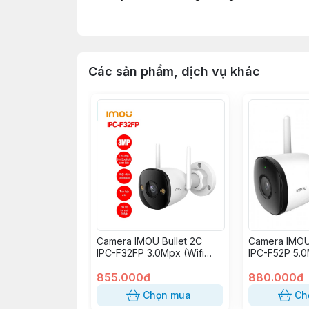
Tích hợp còi báo động
Hỗ trợ chức năng Soft-AP, kết nối trực 
Hỗ trợ khe cắm thẻ nhớ Micro SD tối đa
Chất liệu vỏ nhựa
Các sản phẩm, dịch vụ khác
Camera IMOU Bullet 2C
Camera IMOU 
IPC-F32FP 3.0Mpx (Wifi
IPC-F52P 5.0
3MP)
5MP)
855.000đ
880.000đ
Chọn mua
Ch