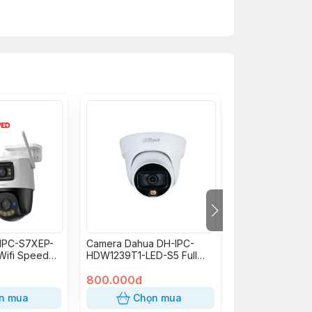
IPC-S7XEP-
Camera Dahua DH-IPC-
Camera Dahua 
Wifi Speed
HDW1239T1-LED-S5 Full
HDW1439V-A-IL
0Mp)
Color 2.0MP
800.000đ
1.030.000đ
n mua
Chọn mua
Chọn