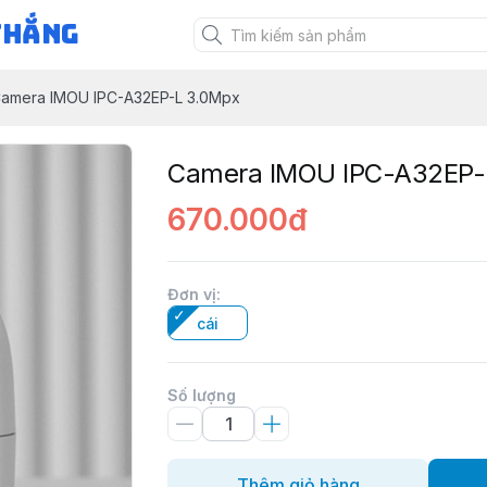
Thắng
amera IMOU IPC-A32EP-L 3.0Mpx
Camera IMOU IPC-A32EP-
670.000đ
Đơn vị
:
cái
Số lượng
Thêm giỏ hàng