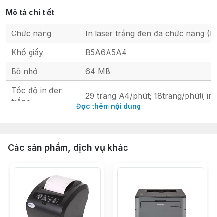
Mô tả chi tiết
Chức năng
In laser trắng đen đa chức năng (Pr
Khổ giấy
B5A6A5A4
Bộ nhớ
64 MB
Tốc độ in đen
29 trang A4/phút; 18trang/phút( in 
trắng
Đọc thêm nội dung
In trang đầu tiên
7 giây
Màn hình
1.21" icon LCD
Các sản phẩm, dịch vụ khác
Độ phân giải
600 x 600 dpi
1 Hi-Speed USB 2.0; 1 Fast Etherne
Cổng giao tiếp
(2.4/5.0GHz) Wireless 802.11b/g/n
HP 136A Black Original LaserJet T