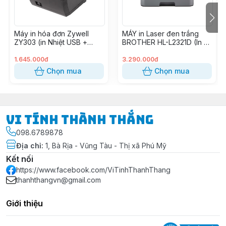
Mực in
136X High Yield Black Original Lase
W1360X
Máy in hóa đơn Zywell
Khay chứa giấy đã in: 100 tờ
MÁY in Laser đen trắng
Khay giấy
ZY303 (in Nhiệt USB +
BROTHER HL-L2321D (In 2
Khay nạp giấy: 150 tờ
LAN)
mặt)
1.645.000đ
3.290.000đ
Ngôn ngữ print
PCLm; URF; PWG
Chọn mua
Chọn mua
Khả năng in di
Apple AirPrint™; HP Smart App; Mopr
động
Vi Tính Thành Thắng
Tốc độ scan
Flatbed mup to 19 ppm (B&W) & up 
098.6789878
Tốc độ copy
Copy up to 29 cpm, Up to 99 copi
Địa chỉ
:
1, Bà Rịa - Vũng Tàu - Thị xã Phú Mỹ
Android
Kết nối
https://www.facebook.com/ViTinhThanhThang
thanhthangvn@gmail.com
iOS
Giới thiệu
Windows 8.1