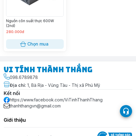
Nguồn côn suất thực 600W
(2nd)
280.000đ
Chọn mua
Vi Tính Thành Thắng
098.6789878
Địa chỉ
:
1, Bà Rịa - Vũng Tàu - Thị xã Phú Mỹ
Kết nối
https://www.facebook.com/ViTinhThanhThang
thanhthangvn@gmail.com
Giới thiệu