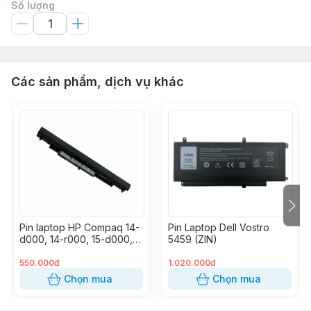
Số lượng
Các sản phẩm, dịch vụ khác
Pin laptop HP Compaq 14-
Pin Laptop Dell Vostro
d000, 14-r000, 15-d000,
5459 (ZIN)
15-h000, 15-g000, 15-
r000, 15-s000, CQ14,
550.000đ
1.020.000đ
CQ15, Probook 240 G2,
Chọn mua
Chọn mua
OA03 (OA04) (OEM)