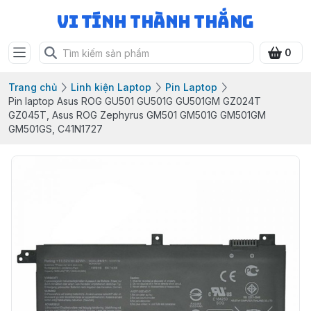
Vi Tính Thành Thắng
0
Trang chủ
Linh kiện Laptop
Pin Laptop
Pin laptop Asus ROG GU501 GU501G GU501GM GZ024T
GZ045T, Asus ROG Zephyrus GM501 GM501G GM501GM
GM501GS, C41N1727