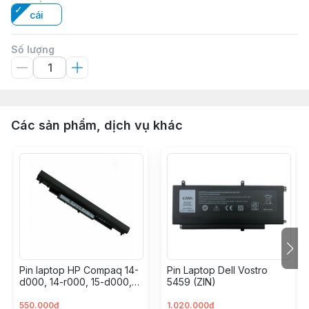
cái
Số lượng
Các sản phẩm, dịch vụ khác
Pin laptop HP Compaq 14-
Pin Laptop Dell Vostro
d000, 14-r000, 15-d000,
5459 (ZIN)
15-h000, 15-g000, 15-
r000, 15-s000, CQ14,
550.000đ
1.020.000đ