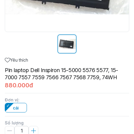
Yêu thích
Pin laptop Dell Inspiron 15-5000 5576 5577, 15-
7000 7557 7559 7566 7567 7568 7759, 74WH
880.000đ
Đơn vị
:
cái
Số lượng