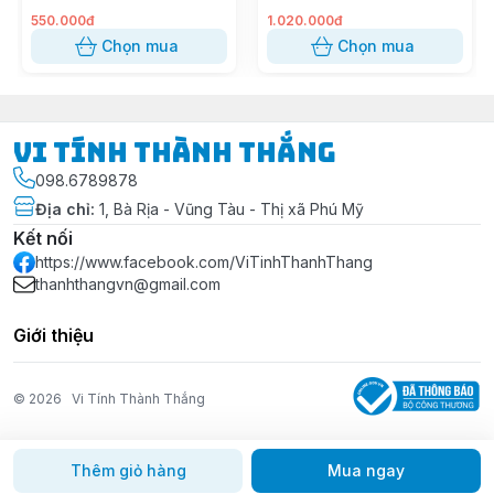
15-h000, 15-g000, 15-
r000, 15-s000, CQ14,
550.000đ
1.020.000đ
CQ15, Probook 240 G2,
Chọn mua
Chọn mua
OA03 (OA04) (OEM)
Vi Tính Thành Thắng
098.6789878
Địa chỉ
:
1, Bà Rịa - Vũng Tàu - Thị xã Phú Mỹ
Kết nối
https://www.facebook.com/ViTinhThanhThang
thanhthangvn@gmail.com
Giới thiệu
© 2026
Vi Tính Thành Thắng
Thêm giỏ hàng
Mua ngay