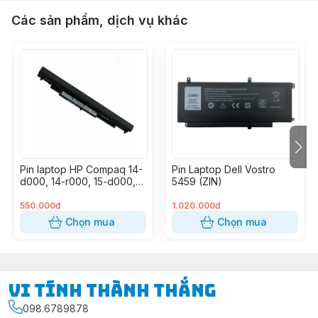
Các sản phẩm, dịch vụ khác
Pin laptop HP Compaq 14-
Pin Laptop Dell Vostro
d000, 14-r000, 15-d000,
5459 (ZIN)
15-h000, 15-g000, 15-
r000, 15-s000, CQ14,
550.000đ
1.020.000đ
CQ15, Probook 240 G2,
Chọn mua
Chọn mua
OA03 (OA04) (OEM)
Vi Tính Thành Thắng
098.6789878