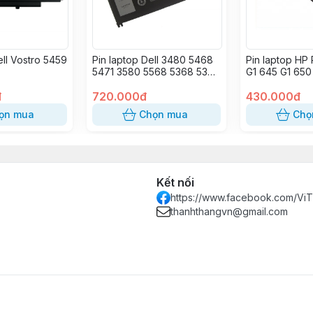
ell Vostro 5459
Pin laptop Dell 3480 5468
Pin laptop HP
5471 3580 5568 5368 5378
G1 645 G1 650
5379 7375 7368 7378
CA01
đ
7379 3480 5480 7460
720.000đ
430.000đ
3580 5565 5567 5568
ọn mua
Chọn mua
Chọ
5570 5578 5579 5580
5765 5767 5770 5584
7560 7569 7570 7573
7579 7580 3189 3379
3390 3580 3590 WDXOR
(ZIN)
Kết nối
https://www.facebook.com/Vi
thanhthangvn@gmail.com