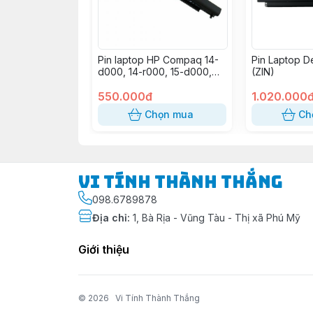
Pin laptop HP Compaq 14-
Pin Laptop D
d000, 14-r000, 15-d000,
(ZIN)
15-h000, 15-g000, 15-r000,
15-s000, CQ14, CQ15,
550.000đ
1.020.000
Probook 240 G2, OA03
Chọn mua
Ch
(OA04) (OEM)
Vi Tính Thành Thắng
098.6789878
Địa chỉ
:
1, Bà Rịa - Vũng Tàu - Thị xã Phú Mỹ
Giới thiệu
© 2026
Vi Tính Thành Thắng