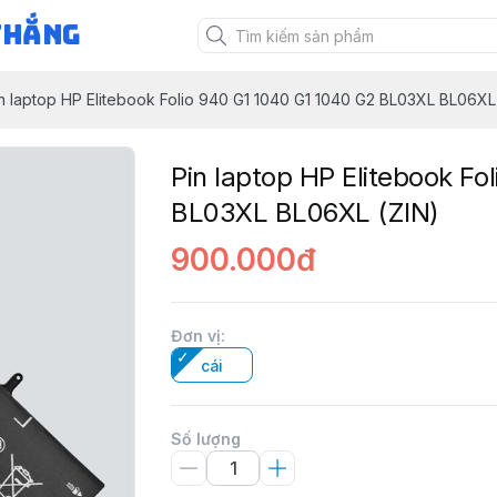
Thắng
n laptop HP Elitebook Folio 940 G1 1040 G1 1040 G2 BL03XL BL06XL
Pin laptop HP Elitebook Fo
BL03XL BL06XL (ZIN)
900.000đ
Đơn vị
:
cái
Số lượng