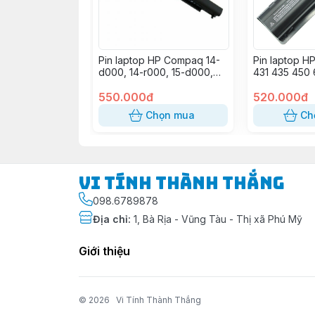
Pin laptop HP Compaq 14-
Pin laptop 
d000, 14-r000, 15-d000,
431 435 450 
15-h000, 15-g000, 15-r000,
636 650 655
15-s000, CQ14, CQ15,
550.000đ
CQ43 CQ45 
520.000đ
Probook 240 G2, OA03
CQ62 CQ72 
Chọn mua
Ch
(OA04) (OEM)
Vi Tính Thành Thắng
098.6789878
Địa chỉ
:
1, Bà Rịa - Vũng Tàu - Thị xã Phú Mỹ
Giới thiệu
© 2026
Vi Tính Thành Thắng