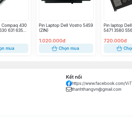
HP Compaq 430
Pin Laptop Dell Vostro 5459
Pin laptop De
630 631 635
(ZIN)
5471 3580 55
 CQ32 CQ42
5379 7375 73
CQ56 CQ57
1.020.000đ
7379 3480 54
720.000đ
(OEM)
3580 5565 55
ọn mua
Chọn mua
Chọ
5570 5578 55
5765 5767 57
7560 7569 75
7579 7580 31
3390 3580 3
(ZIN)
Kết nối
https://www.facebook.com/Vi
thanhthangvn@gmail.com