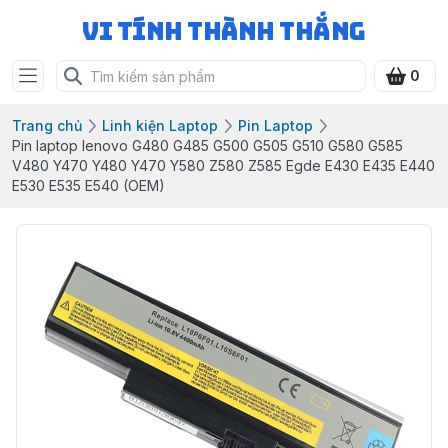
Vi Tính Thành Thắng
0
Trang chủ
Linh kiện Laptop
Pin Laptop
Pin laptop lenovo G480 G485 G500 G505 G510 G580 G585
V480 Y470 Y480 Y470 Y580 Z580 Z585 Egde E430 E435 E440
E530 E535 E540 (OEM)