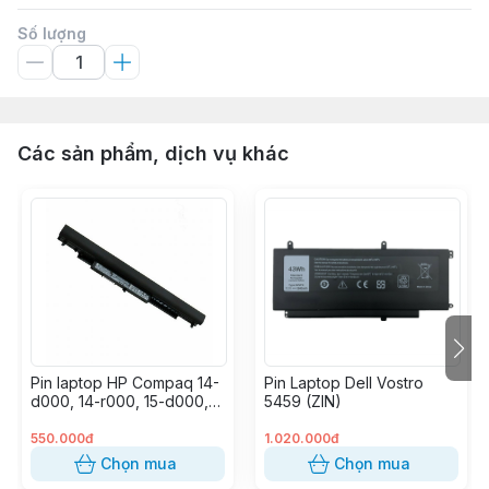
Số lượng
Các sản phẩm, dịch vụ khác
Pin laptop HP Compaq 14-
Pin Laptop Dell Vostro
d000, 14-r000, 15-d000,
5459 (ZIN)
15-h000, 15-g000, 15-
r000, 15-s000, CQ14,
550.000đ
1.020.000đ
CQ15, Probook 240 G2,
Chọn mua
Chọn mua
OA03 (OA04) (OEM)