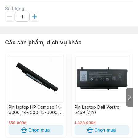
Số lượng
Các sản phẩm, dịch vụ khác
Pin laptop HP Compaq 14-
Pin Laptop Dell Vostro
d000, 14-r000, 15-d000,
5459 (ZIN)
15-h000, 15-g000, 15-
r000, 15-s000, CQ14,
550.000đ
1.020.000đ
CQ15, Probook 240 G2,
Chọn mua
Chọn mua
OA03 (OA04) (OEM)