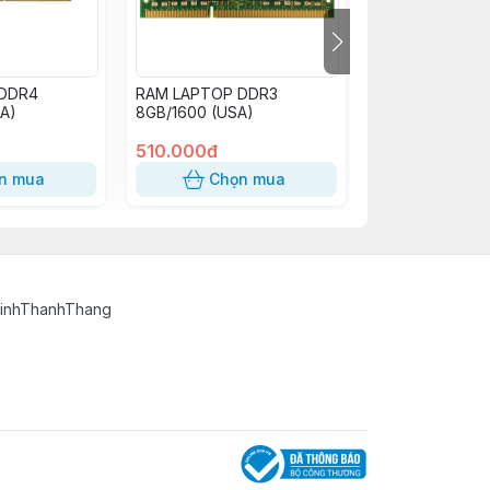
 DDR4
RAM LAPTOP DDR3
RAM LAPTOP D
A)
8GB/1600 (USA)
4GB/1600 PC3L
510.000đ
280.000đ
n mua
Chọn mua
Chọn
TinhThanhThang