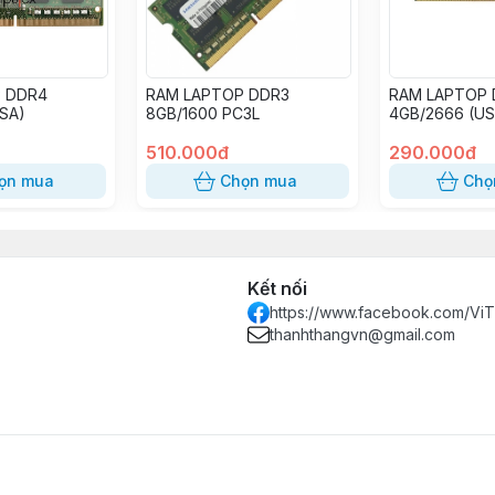
 DDR4
RAM LAPTOP DDR3
RAM LAPTOP
SA)
8GB/1600 PC3L
4GB/2666 (US
510.000đ
290.000đ
ọn mua
Chọn mua
Chọ
Kết nối
https://www.facebook.com/Vi
thanhthangvn@gmail.com