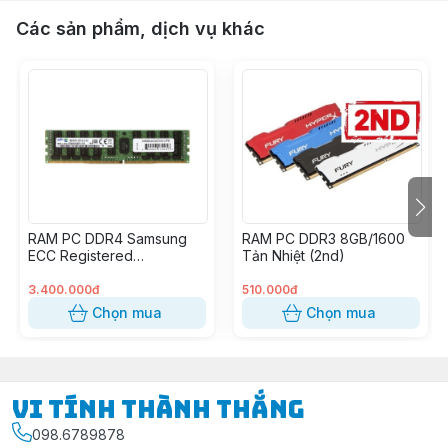
Các sản phẩm, dịch vụ khác
RAM PC DDR4 Samsung
RAM PC DDR3 8GB/1600
ECC Registered
Tản Nhiệt (2nd)
32GB/2133P (2nd)
3.400.000đ
510.000đ
Chọn mua
Chọn mua
Vi Tính Thành Thắng
098.6789878