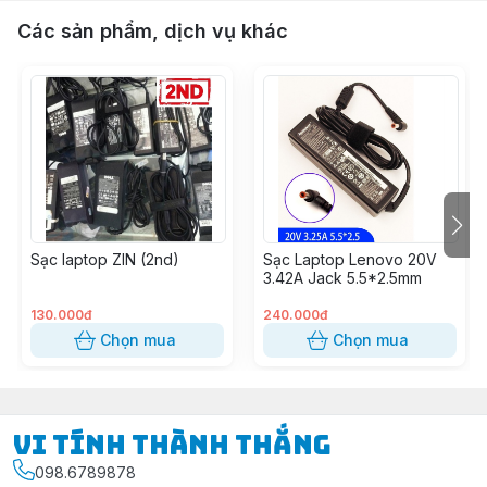
Các sản phẩm, dịch vụ khác
Sạc laptop ZIN (2nd)
Sạc Laptop Lenovo 20V
3.42A Jack 5.5*2.5mm
130.000đ
240.000đ
Chọn mua
Chọn mua
Vi Tính Thành Thắng
098.6789878