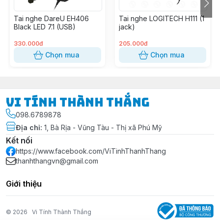
Tai nghe DareU EH406
Tai nghe LOGITECH H111 (1
Black LED 7.1 (USB)
jack)
330.000đ
205.000đ
Chọn mua
Chọn mua
Vi Tính Thành Thắng
098.6789878
Địa chỉ
:
1, Bà Rịa - Vũng Tàu - Thị xã Phú Mỹ
Kết nối
https://www.facebook.com/ViTinhThanhThang
thanhthangvn@gmail.com
Giới thiệu
© 2026
Vi Tính Thành Thắng