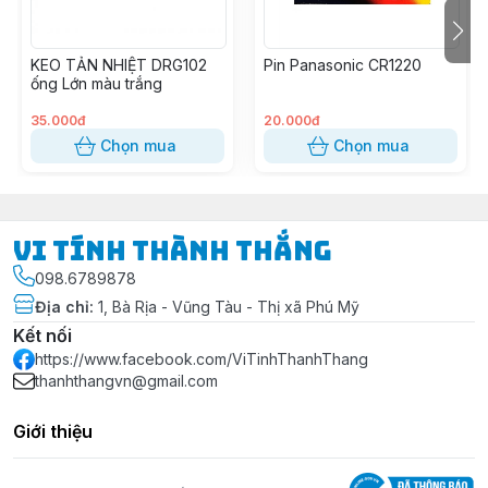
KEO TẢN NHIỆT DRG102
Pin Panasonic CR1220
ống Lớn màu trắng
35.000đ
20.000đ
Chọn mua
Chọn mua
Vi Tính Thành Thắng
098.6789878
Địa chỉ
:
1, Bà Rịa - Vũng Tàu - Thị xã Phú Mỹ
Kết nối
https://www.facebook.com/ViTinhThanhThang
thanhthangvn@gmail.com
Giới thiệu