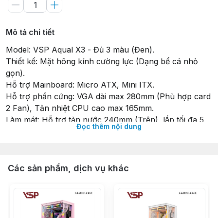
Mô tả chi tiết
Model: VSP Aqual X3 - Đủ 3 màu (Đen).
Thiết kế: Mặt hông kính cường lực (Dạng bể cá nhỏ
gọn).
Hỗ trợ Mainboard: Micro ATX, Mini ITX.
Hỗ trợ phần cứng: VGA dài max 280mm (Phù hợp card
2 Fan), Tản nhiệt CPU cao max 165mm.
Làm mát: Hỗ trợ tản nước 240mm (Trên), lắp tối đa 5
Đọc thêm nội dung
quạt 120mm.
Kết nối: 1x USB 3.0, 1x USB 2.0, HD Audio.
Lưu trữ: 1x HDD 3.5", 1x SSD 2.5".
Kích thước: 295 x 195 x 395 mm.
Các sản phẩm, dịch vụ khác