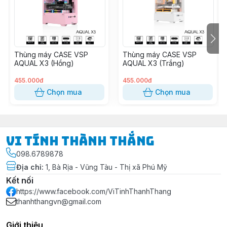
Thùng máy CASE VSP
Thùng máy CASE VSP
AQUAL X3 (Hồng)
AQUAL X3 (Trắng)
455.000đ
455.000đ
Chọn mua
Chọn mua
Vi Tính Thành Thắng
098.6789878
Địa chỉ
:
1, Bà Rịa - Vũng Tàu - Thị xã Phú Mỹ
Kết nối
https://www.facebook.com/ViTinhThanhThang
thanhthangvn@gmail.com
Giới thiệu