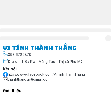
Vi Tính Thành Thắng
098.6789878
Địa chỉ
:
1, Bà Rịa - Vũng Tàu - Thị xã Phú Mỹ
Kết nối
https://www.facebook.com/ViTinhThanhThang
thanhthangvn@gmail.com
Giới thiệu