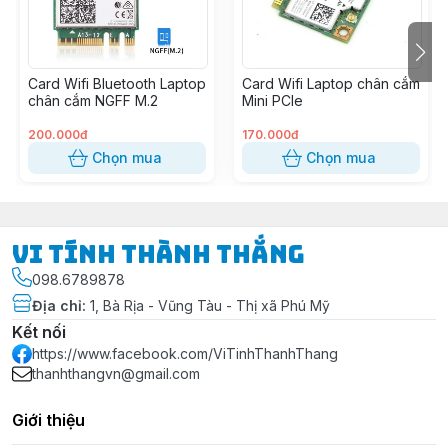
Card Wifi Bluetooth Laptop
Card Wifi Laptop chân cắm
chân cắm NGFF M.2
Mini PCIe
200.000đ
170.000đ
Chọn mua
Chọn mua
Vi Tính Thành Thắng
098.6789878
Địa chỉ
:
1, Bà Rịa - Vũng Tàu - Thị xã Phú Mỹ
Kết nối
https://www.facebook.com/ViTinhThanhThang
thanhthangvn@gmail.com
Giới thiệu