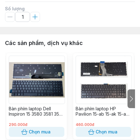
Số lượng
Các sản phẩm, dịch vụ khác
Bàn phím laptop Dell
Bàn phím laptop HP
Inspiron 15 3580 3581 3582
Pavilion 15-ab 15-ak 15-aq
3583 3593 3595 5565
15-au 15-ax 15-aw 15-cc 15-
5567 5570 5575 5767
u 15-w 17-g
290.000đ
460.000đ
5775 7566 7567 7577
Chọn mua
Chọn mua
Vostro 15 3584 3590 5568