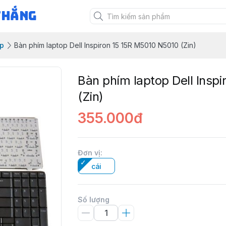
Thắng
op
Bàn phím laptop Dell Inspiron 15 15R M5010 N5010 (Zin)
Bàn phím laptop Dell Insp
(Zin)
355.000đ
Đơn vị
:
cái
Số lượng