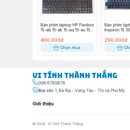
Bàn phím laptop HP Pavilion
Bàn phím lapt
15-ab 15-ak 15-aq 15-au 15-
Inspiron 15 
ax 15-aw 15-cc 15-u 15-w
3583 3593 3
17-g
460.000đ
5570 5575 5
290.000đ
7566 7567 7
Chọn mua
Ch
3584 3590 5
G3 3579 G3 
G5 5587 G5 
Vi Tính Thành Thắng
098.6789878
Địa chỉ
:
1, Bà Rịa - Vũng Tàu - Thị xã Phú Mỹ
Giới thiệu
© 2026
Vi Tính Thành Thắng