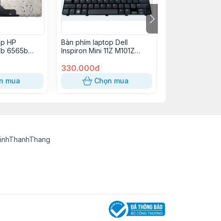
op HP
Bàn phím laptop Dell
Bàn phím laptop
0b 6565b
Inspiron Mini 11Z M101Z
Inspiron 15-30
EliteBook
M102Z 1120 1121 1122
3543 3547 3551
330.000đ
3559 3567 357
310.000đ
n mua
Chọn mua
Chọn
TinhThanhThang