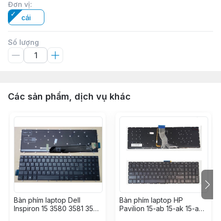
Đơn vị
:
cái
Số lượng
Các sản phẩm, dịch vụ khác
Bàn phím laptop Dell
Bàn phím laptop HP
Inspiron 15 3580 3581 3582
Pavilion 15-ab 15-ak 15-aq
3583 3593 3595 5565
15-au 15-ax 15-aw 15-cc 15-