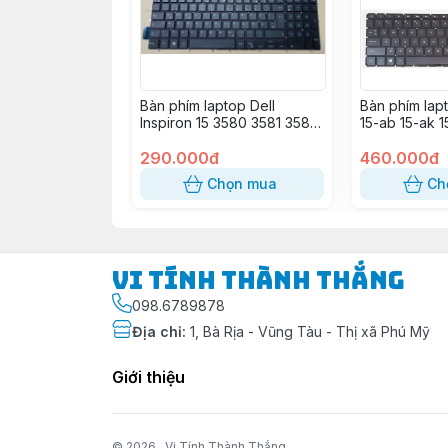
Bàn phím laptop Dell
Bàn phím lap
Inspiron 15 3580 3581 3582
15-ab 15-ak 1
3583 3593 3595 5565 5567
ax 15-aw 15-c
5570 5575 5767 5775
290.000đ
17-g
460.000đ
7566 7567 7577 Vostro 15
Chọn mua
Ch
3584 3590 5568 Gaming
G3 3579 G3 3590 G3 3779
G5 5587 G5 5590 G7 7588
Vi Tính Thành Thắng
098.6789878
Địa chỉ
:
1, Bà Rịa - Vũng Tàu - Thị xã Phú Mỹ
Giới thiệu
© 2026
Vi Tính Thành Thắng