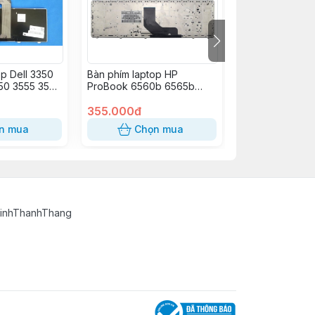
op Dell 3350
Bàn phím laptop HP
Bàn phím laptop
50 3555 3560
ProBook 6560b 6565b
Inspiron Mini 11
0 1540 1550
6570b 6575b, EliteBook
M102Z 1120 1121
Z 14Z N411z
8560p 8570p
355.000đ
330.000đ
110 N4120
n mua
Chọn mua
Chọn
 M5040
14R 3420
20 15R 5520
TinhThanhThang