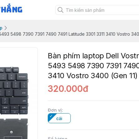
Thắng
op
5493 5498 7390 7391 7490 7491 Latitude 3301 3311 3410 Vostro 340
Bàn phím laptop Dell Vost
5493 5498 7390 7391 7490
3410 Vostro 3400 (Gen 11)
320.000đ
Đơn vị
:
cái
Số lượng