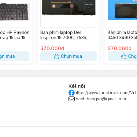
top HP Pavilion
Bàn phím laptop Dell
Bàn phím lapt
5-aq 15-au 15-
Inspiron 15 7000, 7535,
3450 3460 35
c 15-u 15-w
7537 LED
1440 1445 145
370.000đ
2420 13Z N311
270.000đ
M411R V131 N4
ọn mua
Chọn mua
Chọ
N4050 M4040
N5040 N5050 
3520 5420 74
7520
Kết nối
https://www.facebook.com/Vi
thanhthangvn@gmail.com