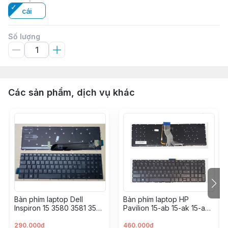
cái
Số lượng
Các sản phẩm, dịch vụ khác
Bàn phím laptop Dell
Bàn phím laptop HP
Inspiron 15 3580 3581 3582
Pavilion 15-ab 15-ak 15-aq
3583 3593 3595 5565
15-au 15-ax 15-aw 15-cc 15-
5567 5570 5575 5767
u 15-w 17-g
290.000đ
460.000đ