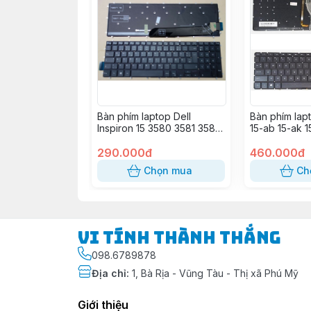
Bàn phím laptop Dell
Bàn phím lap
Inspiron 15 3580 3581 3582
15-ab 15-ak 1
3583 3593 3595 5565 5567
ax 15-aw 15-c
5570 5575 5767 5775
290.000đ
17-g
460.000đ
7566 7567 7577 Vostro 15
Chọn mua
Ch
3584 3590 5568 Gaming
G3 3579 G3 3590 G3 3779
G5 5587 G5 5590 G7 7588
Vi Tính Thành Thắng
098.6789878
Địa chỉ
:
1, Bà Rịa - Vũng Tàu - Thị xã Phú Mỹ
Giới thiệu