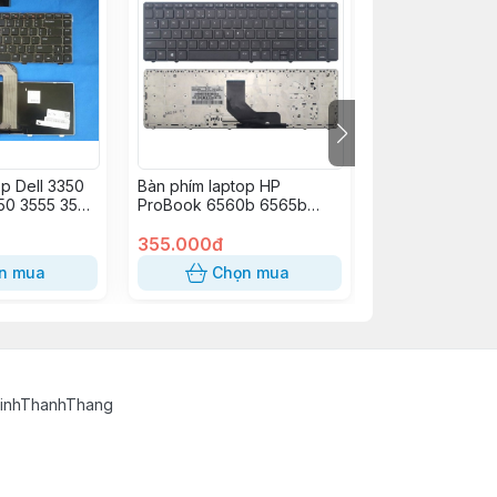
op Dell 3350
Bàn phím laptop HP
Bàn phím laptop
50 3555 3560
ProBook 6560b 6565b
Inspiron Mini 11
0 1540 1550
6570b 6575b, EliteBook
M102Z 1120 1121
Z 14Z N411z
8560p 8570p
355.000đ
330.000đ
110 N4120
n mua
Chọn mua
Chọn
 M5040
14R 3420
20 15R 5520
TinhThanhThang