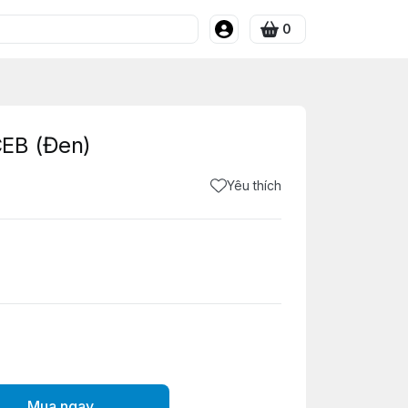
0
CEB (Đen)
Yêu thích
Mua ngay