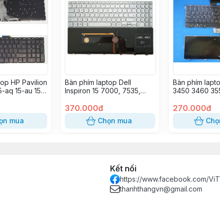
top HP Pavilion
Bàn phím laptop Dell
Bàn phím lapt
5-aq 15-au 15-
Inspiron 15 7000, 7535,
3450 3460 35
c 15-u 15-w
7537 LED
1440 1445 145
370.000đ
2420 13Z N311
270.000đ
M411R V131 N4
ọn mua
Chọn mua
Chọ
N4050 M4040
N5040 N5050 
3520 5420 74
7520
Kết nối
https://www.facebook.com/Vi
thanhthangvn@gmail.com