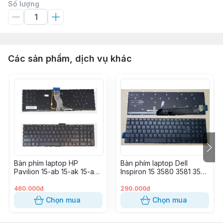
Số lượng
Các sản phẩm, dịch vụ khác
Bàn phím laptop HP
Bàn phím laptop Dell
Pavilion 15-ab 15-ak 15-aq
Inspiron 15 3580 3581 3582
15-au 15-ax 15-aw 15-cc 15-
3583 3593 3595 5565
u 15-w 17-g
5567 5570 5575 5767
460.000đ
290.000đ
5775 7566 7567 7577
Chọn mua
Chọn mua
Vostro 15 3584 3590 5568
Gaming G3 3579 G3 3590
G3 3779 G5 5587 G5 5590