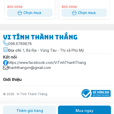
800.000đ
800.000đ
Chọn mua
Chọn mua
Vi Tính Thành Thắng
098.6789878
Địa chỉ
:
1, Bà Rịa - Vũng Tàu - Thị xã Phú Mỹ
Kết nối
https://www.facebook.com/ViTinhThanhThang
thanhthangvn@gmail.com
Giới thiệu
© 2026
Vi Tính Thành Thắng
Thêm giỏ hàng
Mua ngay