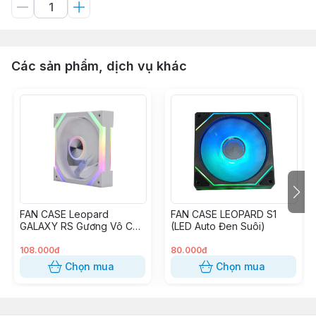
Các sản phẩm, dịch vụ khác
FAN CASE Leopard
FAN CASE LEOPARD S1
GALAXY RS Gương Vô Cực
(LED Auto Đen Suôi)
(ARGB) Trắng
(Xuôi,Ngược)
108.000đ
80.000đ
Chọn mua
Chọn mua