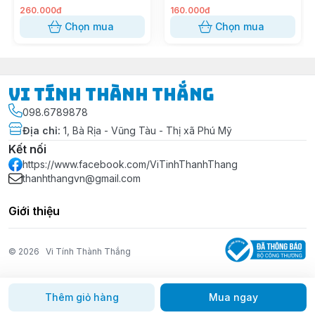
260.000đ
160.000đ
Chọn mua
Chọn mua
Vi Tính Thành Thắng
098.6789878
Địa chỉ
:
1, Bà Rịa - Vũng Tàu - Thị xã Phú Mỹ
Kết nối
https://www.facebook.com/ViTinhThanhThang
thanhthangvn@gmail.com
Giới thiệu
© 2026
Vi Tính Thành Thắng
Thêm giỏ hàng
Mua ngay