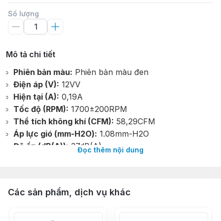
Số lượng
Mô tả chi tiết
Phiên bản màu:
Phiên bản màu đen
Điện áp (V):
12VV
Hiện tại (A):
0,19A
Tốc độ (RPM):
1700±200RPM
Thể tích không khí (CFM):
58,29CFM
Áp lực gió (mm-H2O):
1.08mm-H2O
Độ ồn (dB(A)):
37dB(A)
Đọc thêm nội dung
Nhiệt điện (W):
220W
Nền tảng được sử
dụng:
LGA115x/1200/1700/1366/2011/AM3/AM4/AM5
Các sản phẩm, dịch vụ khác