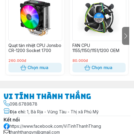
Quạt tản nhiệt CPU Jonsbo
FAN CPU
CR-1200 Socket 1700
1155/1150/1151/1200 OEM
260.000đ
80.000đ
Chọn mua
Chọn mua
Vi Tính Thành Thắng
098.6789878
Địa chỉ
:
1, Bà Rịa - Vũng Tàu - Thị xã Phú Mỹ
Kết nối
https://www.facebook.com/ViTinhThanhThang
thanhthangvn@gmail.com